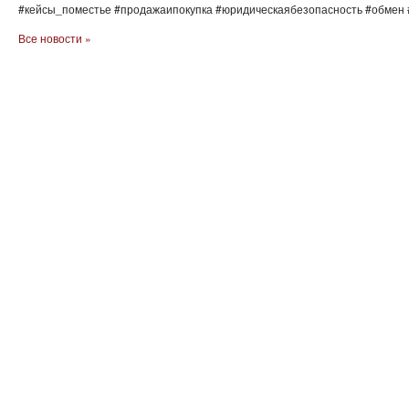
#кейсы_поместье #продажаипокупка #юридическаябезопасность #обмен 
Все новости »