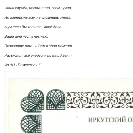
Наша
служба
,
несомненно
,
всем
нужна
,
Но
агентств
всех
не
упомнишь
имена
,
А
уж
если
Вы
хотите
,
чтоб
дела
Ваши
шли
честь
честью
,
Позвоните
нам
–
и
Вам
в
один
момент
Разъяснит
все
энергичный
наш
Агент
Из
АН
«
Поместье
» !!!