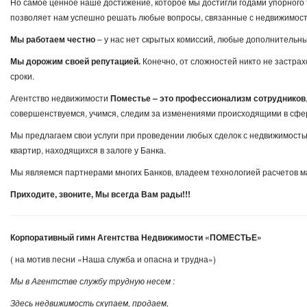
Но самое ценное наше достижение, которое мы достигли годами упорного 
позволяет нам успешно решать любые вопросы, связанные с недвижимост
Мы
работаем
честно
– у нас нет скрытых комиссий, любые дополнительны
Мы
дорожим
своей
репутацией
.
Конечно, от сложностей никто не застрах
сроки.
Агентство недвижимости
Поместье
–
это
профессионализм
сотрудников
совершенствуемся, учимся, следим за изменениями происходящими в сфе
Мы предлагаем свои услуги при проведении любых сделок с недвижимостью
квартир, находящихся в залоге у Банка.
Мы являемся партнерами многих Банков, владеем технологией расчетов м
Приходите
,
звоните
,
Мы
всегда
Вам
рады
!!!
Корпоративный
гимн
Агентства
Недвижимости
«
ПОМЕСТЬЕ
»
( на мотив песни «Наша служба и опасна и трудна»)
Мы
в
Агентстве
службу
трудную
несем
:
Здесь
недвижимость
скупаем
,
продаем
,