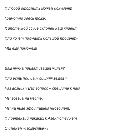
И
любой
оформить
можем
документ
Грамотно
здесь
тоже
,
К
ипотечной
ссуде
склонен
наш
клиент
Или
хочет
получить
большой
процент
-
МЫ
ему
поможем
!
Вам
нужна
приватизация
жилья
?
Или
есть
под
дачу
лишняя
земля
?
Раз
возник
у
Вас
вопрос
–
спешите
к
нам
,
Мы
всегда
на
месте
,
Мы
на
ниве
этой
пашем
много
лет
,
И
претензий
никаких
к
Агентству
нет
С
именем
«
Поместье
» !