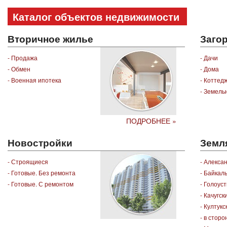
Каталог объектов недвижимости
Вторичное жилье
Заго
- Продажа
- Дачи
- Обмен
- Дома
- Военная ипотека
- Коттед
- Земель
ПОДРОБНЕЕ »
Новостройки
Земл
- Строящиеся
- Алекса
- Готовые. Без ремонта
- Байкал
- Готовые. С ремонтом
- Голоус
- Качугск
- Култукс
- в стор