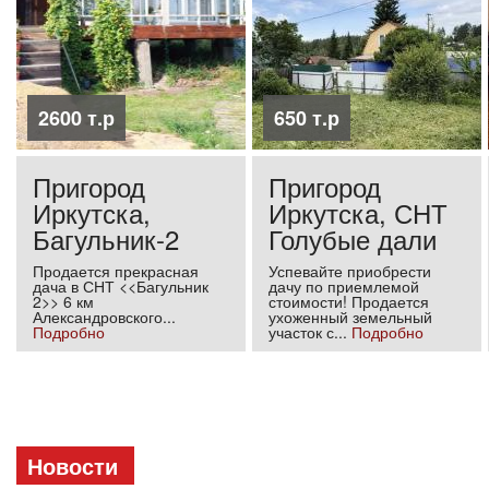
2600 т.р
650 т.р
Пригород
Пригород
Иркутска,
Иркутска, СНТ
Багульник-2
Голубые дали
Продается прекрасная
Успевайте приобрести
дача в СНТ <<Багульник
дачу по приемлемой
2>> 6 км
стоимости! Продается
Александровского...
ухоженный земельный
Подробно
участок с...
Подробно
Новости