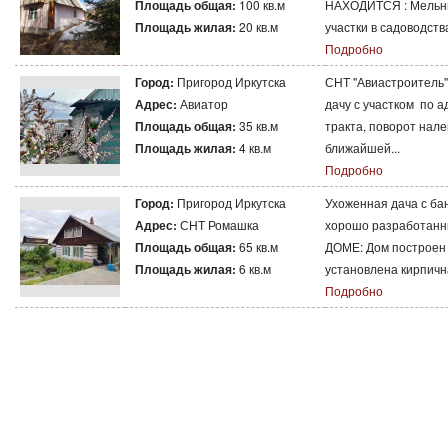
Площадь общая:
100 кв.м
НАХОДИТСЯ : Мельни
Площадь жилая:
20 кв.м
участки в садоводствах
Подробно
Город:
Пригород Иркутска
СНТ "Авиастроитель" 
Адрес:
Авиатор
дачу с участком по 
Площадь общая:
35 кв.м
тракта, поворот нал
Площадь жилая:
4 кв.м
ближайшей...
Подробно
Город:
Пригород Иркутска
Ухоженная дача с ба
Адрес:
СНТ Ромашка
хорошо разработанны
Площадь общая:
65 кв.м
ДОМЕ: Дом построен 
Площадь жилая:
6 кв.м
установлена кирпична
Подробно