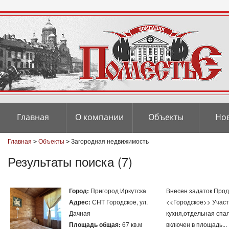
Главная
О компании
Объекты
Но
Главная
Объекты
Загородная недвижимость
>
>
Результаты поиска (7)
Город:
Пригород Иркутска
Внесен задаток Прода
Адрес:
СНТ Городское, ул.
<<Городское>> Участок
Дачная
кухня,отдельная спа
Площадь общая:
67 кв.м
включен в площадь...