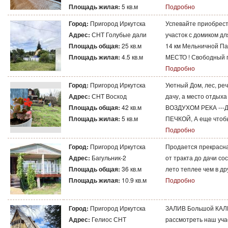
Площадь жилая:
5 кв.м
Подробно
Город:
Пригород Иркутска
Успевайте приобрес
Адрес:
СНТ Голубые дали
участок с домиком д
Площадь общая:
25 кв.м
14 км Мельничной Па
Площадь жилая:
4.5 кв.м
МЕСТО ! Свободный п
Подробно
Город:
Пригород Иркутска
Уютный Дом, лес, р
Адрес:
СНТ Восход
дачу, а место отдых
Площадь общая:
42 кв.м
ВОЗДУХОМ РЕКА ---
Площадь жилая:
5 кв.м
ПЕЧКОЙ, А еще чтобы
Подробно
Город:
Пригород Иркутска
Продается прекрасна
Адрес:
Багульник-2
от тракта до дачи со
Площадь общая:
36 кв.м
лето теплее чем в др
Площадь жилая:
10.9 кв.м
Подробно
Город:
Пригород Иркутска
ЗАЛИВ Большой КАЛЕ
Адрес:
Гелиос СНТ
рассмотреть наш уча