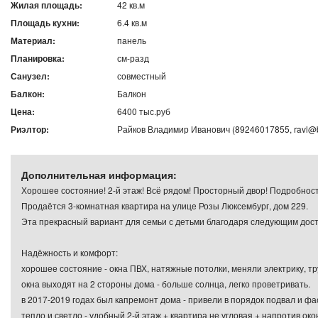
Жилая площадь:
42 кв.м
Площадь кухни:
6.4 кв.м
Материал:
панель
Планировка:
см-разд
Санузел:
совместный
Балкон:
Балкон
Цена:
6400 тыс.руб
Риэлтор:
Райков Владимир Иванович (89246017855, ravl@b
Дополнительная информация:
Хорошее состояние! 2-й этаж! Всё рядом! Просторный двор! Подробност
Продаётся 3-комнатная квартира на улице Розы Люксембург, дом 229.
Эта прекрасный вариант для семьи с детьми благодаря следующим дос
Надёжность и комфорт:
хорошее состояние - окна ПВХ, натяжные потолки, меняли электрику, тру
окна выходят на 2 стороны дома - больше солнца, легко проветривать.
в 2017-2019 годах был капремонт дома - привели в порядок подвал и фа
тепло и светло - удобный 2-й этаж + квартира не угловая + напротив ок