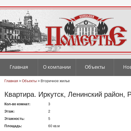
Главная
О компании
Объекты
Но
Главная
Объекты
Вторичное жилье
>
>
Квартира
. Иркутск, Ленинский район,
Кол-во комнат:
3
Этаж:
2
Этажность:
5
Площадь:
60 кв.м