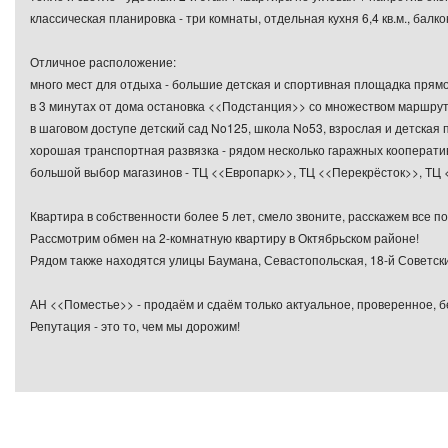
классическая планировка - три комнаты, отдельная кухня 6,4 кв.м., балк
Отличное расположение:
много мест для отдыха - большие детская и спортивная площадка прямо 
в 3 минутах от дома остановка <<Подстанция>> со множеством маршрут
в шаговом доступе детский сад No125, школа No53, взрослая и детская
хорошая транспортная развязка - рядом несколько гаражных кооператив
большой выбор магазинов - ТЦ <<Европарк>>, ТЦ <<Перекрёсток>>, ТЦ 
Квартира в собственности более 5 лет, смело звоните, расскажем все п
Рассмотрим обмен на 2-комнатную квартиру в Октябрьском районе!
Рядом также находятся улицы Баумана, Севастопольская, 18-й Советски
АН <<Поместье>> - продаём и сдаём только актуальное, проверенное, б
Репутация - это то, чем мы дорожим!