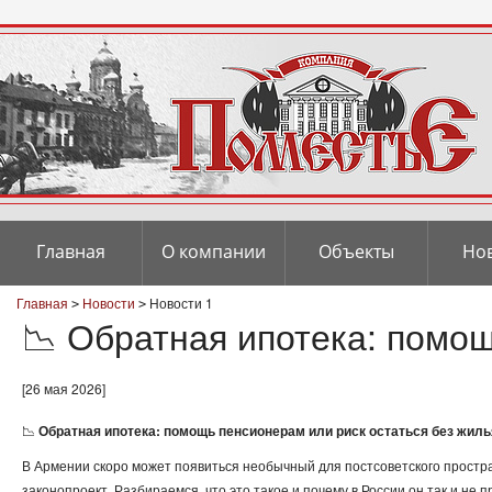
Главная
О компании
Объекты
Но
Главная
Новости
Новости 1
>
>
📉 Обратная ипотека: помощ
[26 мая 2026]
📉
Обратная ипотека: помощь пенсионерам или риск остаться без жиль
В Армении скоро может появиться необычный для постсоветского простр
законопроект. Разбираемся, что это такое и почему в России он так и не 