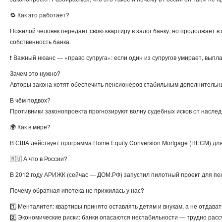
🔁 Как это работает?
Пожилой человек передаёт свою квартиру в залог банку, но продолжает в
собственность банка.
❗ Важный нюанс — «право супруга»: если один из супругов умирает, выпла
Зачем это нужно?
Авторы закона хотят обеспечить пенсионеров стабильным дополнительн
В чём подвох?
Противники законопроекта прогнозируют волну судебных исков от наследн
🌍 Как в мире?
В США действует программа Home Equity Conversion Mortgage (HECM) дл
🇷🇺 А что в России?
В 2012 году АРИЖК (сейчас — ДОМ.РФ) запустил пилотный проект для пен
Почему обратная ипотека не прижилась у нас?
1️⃣ Менталитет: квартиры принято оставлять детям и внукам, а не отдават
2️⃣ Экономические риски: банки опасаются нестабильности — трудно рас