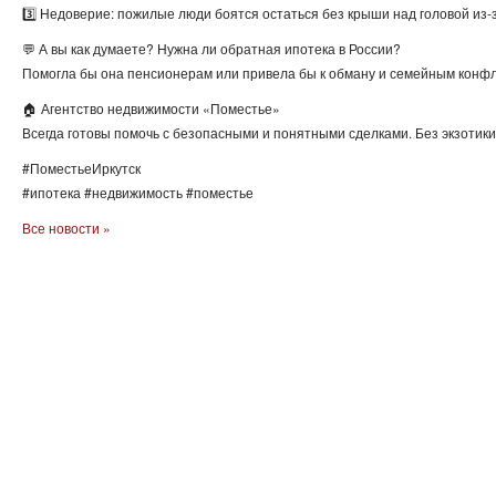
3️⃣ Недоверие: пожилые люди боятся остаться без крыши над головой из-
💬 А вы как думаете? Нужна ли обратная ипотека в России?
Помогла бы она пенсионерам или привела бы к обману и семейным конф
🏠 Агентство недвижимости «Поместье»
Всегда готовы помочь с безопасными и понятными сделками. Без экзотик
#ПоместьеИркутск
#ипотека #недвижимость #поместье
Все новости »