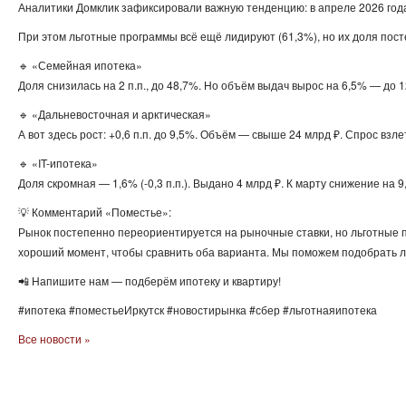
Аналитики Домклик зафиксировали важную тенденцию: в апреле 2026 года 
При этом льготные программы всё ещё лидируют (61,3%), но их доля пос
🔹 «Семейная ипотека»
Доля снизилась на 2 п.п., до 48,7%. Но объём выдач вырос на 6,5% — до 
🔹 «Дальневосточная и арктическая»
А вот здесь рост: +0,6 п.п. до 9,5%. Объём — свыше 24 млрд ₽. Спрос вз
🔹 «IT-ипотека»
Доля скромная — 1,6% (-0,3 п.п.). Выдано 4 млрд ₽. К марту снижение на 9
💡 Комментарий «Поместье»:
Рынок постепенно переориентируется на рыночные ставки, но льготные п
хороший момент, чтобы сравнить оба варианта. Мы поможем подобрать 
📲 Напишите нам — подберём ипотеку и квартиру!
#ипотека #поместьеИркутск #новостирынка #сбер #льготнаяипотека
Все новости »